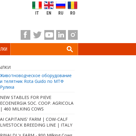
IT
EN
RU
RO
ЛКИ
ЫЛКИ
Животноводческое оборудование
и телятник Rota Guido по МТФ
Рулиха
NEW STABLES FOR PIEVE
ECOENERGIA SOC. COOP. AGRICOLA
| 460 MILKING COWS
AI CAPITANIS' FARM | COW-CALF
LIVESTOCK BREEDING LINE | ITALY
RINALDI 's FARM - 800 Milking Cows