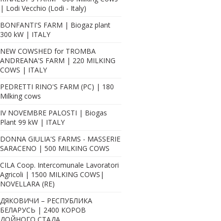
| Lodi Vecchio (Lodi - Italy)
BONFANTI'S FARM | Biogaz plant
300 kW | ITALY
NEW COWSHED for TROMBA
ANDREANA'S FARM | 220 MILKING
COWS | ITALY
PEDRETTI RINO'S FARM (PC) | 180
Milking cows
IV NOVEMBRE PALOSTI | Biogas
Plant 99 kW | ITALY
DONNA GIULIA'S FARMS - MASSERIE
SARACENO | 500 MILKING COWS
CILA Coop. Intercomunale Lavoratori
Agricoli | 1500 MILKING COWS|
NOVELLARA (RE)
ДЯКОВИЧИ – РЕСПУБЛИКА
БЕЛАРУСЬ | 2400 КОРОВ
ДОЙНОГО СТАДА