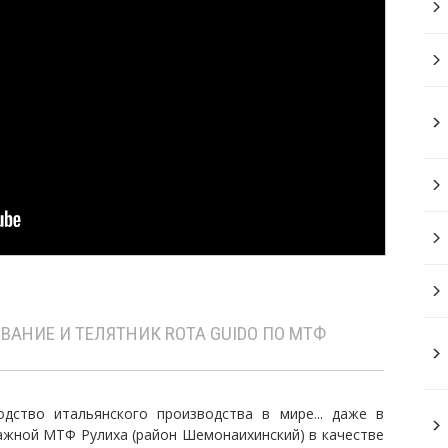
АНИЕ И ТЕЛЯТНИК ROTA GUIDO ПО МТФ
дство итальянского производства в мире... даже в
ажной МТФ Рулиха (район Шемонаихинский) в качестве