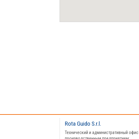
Rota Guido S.r.l.
Технический и административный офис
производственным предприятием: