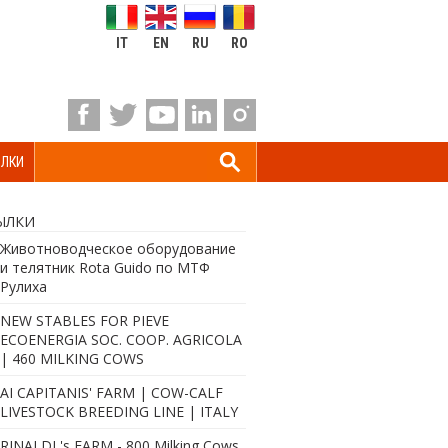
IT
EN
RU
RO
ЛКИ
ЫЛКИ
Животноводческое оборудование
и телятник Rota Guido по МТФ
Рулиха
NEW STABLES FOR PIEVE
ECOENERGIA SOC. COOP. AGRICOLA
| 460 MILKING COWS
AI CAPITANIS' FARM | COW-CALF
LIVESTOCK BREEDING LINE | ITALY
RINALDI 's FARM - 800 Milking Cows