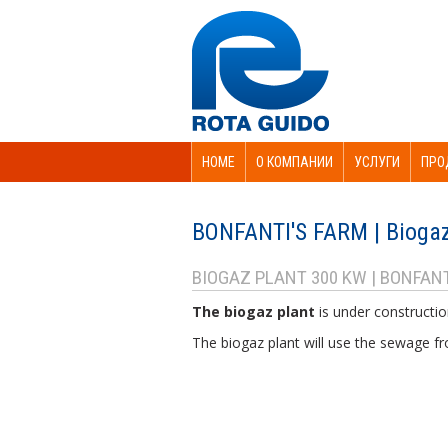
HOME
О КОМПАНИИ
УСЛУГИ
ПРО
BONFANTI'S FARM | Biogaz
BIOGAZ PLANT 300 KW | BONFANT
The biogaz plant
is under constructi
The biogaz plant will use the sewage fr