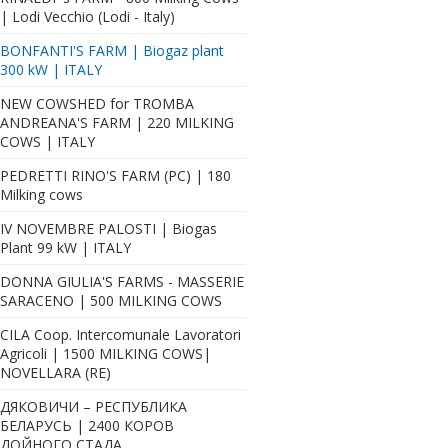
| Lodi Vecchio (Lodi - Italy)
BONFANTI'S FARM | Biogaz plant
300 kW | ITALY
NEW COWSHED for TROMBA
ANDREANA'S FARM | 220 MILKING
COWS | ITALY
PEDRETTI RINO'S FARM (PC) | 180
Milking cows
IV NOVEMBRE PALOSTI | Biogas
Plant 99 kW | ITALY
DONNA GIULIA'S FARMS - MASSERIE
SARACENO | 500 MILKING COWS
CILA Coop. Intercomunale Lavoratori
Agricoli | 1500 MILKING COWS|
NOVELLARA (RE)
ДЯКОВИЧИ – РЕСПУБЛИКА
БЕЛАРУСЬ | 2400 КОРОВ
ДОЙНОГО СТАДА