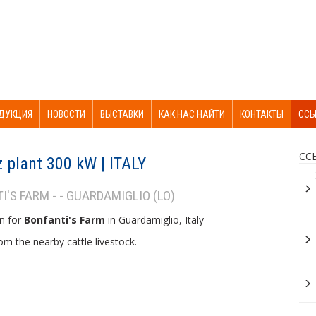
ДУКЦИЯ
НОВОСТИ
ВЫСТАВКИ
КАК НАС НАЙТИ
КОНТАКТЫ
ССЫ
СС
 plant 300 kW | ITALY
I'S FARM - - GUARDAMIGLIO (LO)
on for
Bonfanti's Farm
in Guardamiglio, Italy
om the nearby cattle livestock.