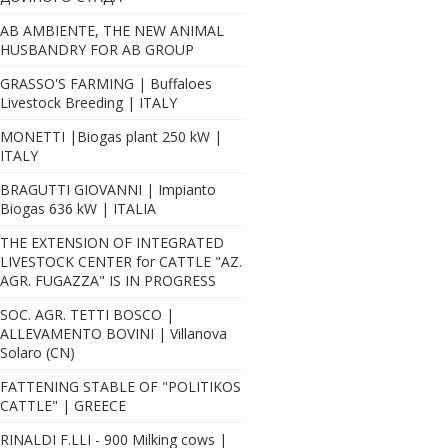
AB AMBIENTE, THE NEW ANIMAL
300 kw Biogaz plant
HUSBANDRY FOR AB GROUP
GRASSO'S FARMING | Buffaloes
Livestock Breeding | ITALY
MONETTI |Biogas plant 250 kW |
ITALY
BRAGUTTI GIOVANNI | Impianto
Biogas 636 kW | ITALIA
THE EXTENSION OF INTEGRATED
LIVESTOCK CENTER for CATTLE "AZ.
AGR. FUGAZZA" IS IN PROGRESS
SOC. AGR. TETTI BOSCO |
ALLEVAMENTO BOVINI | Villanova
Solaro (CN)
FATTENING STABLE OF "POLITIKOS
CATTLE" | GREECE
RINALDI F.LLI - 900 Milking cows |