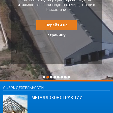
is the beautiful zootechnical center of Rinaldi's
итальянского производства в мире, также в
Farm - Cascina Gallinazza (Lodi - Italy)
Казахстане!
Перейти на
Перейти на
страницу
страницу
СФЕРА ДЕЯТЕЛЬНОСТИ
МЕТАЛЛОКОНСТРУКЦИИ