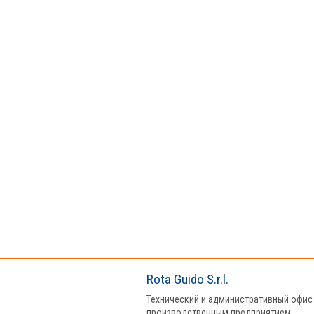
Rota Guido S.r.l.
Технический и административный офис
производственным предприятием: