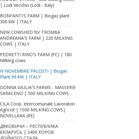
| Lodi Vecchio (Lodi - Italy)
BONFANTI'S FARM | Biogaz plant
300 kW | ITALY
NEW COWSHED for TROMBA
ANDREANA'S FARM | 220 MILKING
COWS | ITALY
PEDRETTI RINO'S FARM (PC) | 180
Milking cows
IV NOVEMBRE PALOSTI | Biogas
Plant 99 kW | ITALY
DONNA GIULIA'S FARMS - MASSERIE
SARACENO | 500 MILKING COWS
CILA Coop. Intercomunale Lavoratori
Agricoli | 1500 MILKING COWS|
NOVELLARA (RE)
ДЯКОВИЧИ – РЕСПУБЛИКА
БЕЛАРУСЬ | 2400 КОРОВ
ДОЙНОГО СТАДА