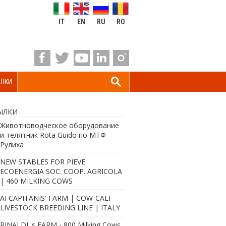
IT
EN
RU
RO
ЛКИ
ЫЛКИ
Животноводческое оборудование
и телятник Rota Guido по МТФ
Рулиха
NEW STABLES FOR PIEVE
ECOENERGIA SOC. COOP. AGRICOLA
| 460 MILKING COWS
AI CAPITANIS' FARM | COW-CALF
LIVESTOCK BREEDING LINE | ITALY
RINALDI 's FARM - 800 Milking Cows