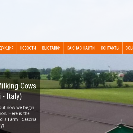
ДУКЦИЯ
НОВОСТИ
ВЫСТАВКИ
КАК НАС НАЙТИ
КОНТАКТЫ
ССЫ
Milking Cows
000 ГОЛОВ
орудование
| COW-CALF
ПУБЛИКА
 ДЛЯ
ННЫЕ
INE | ITALY
 БУЙВОЛОВ
do по МТФ
- Italy)
 КОРОВ
. AGR.
ЕСКИЕ
vere (CN)
АДА
Ы
 but now we begin
ion. Here is the
ldi's Farm - Cascina
ly)