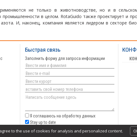
применяются не только в животноводстве, но и в сельском
в промышленности в целом. RotaGuido также проектирует и пр
азота. И, наконец, компания является лидером в секторе би
Быстрая связь
КОНФ
 с
Заполнить форму для запроса информации
КО
Я соглашаюсь на обработку данных
Stay up to date
Отправить
u agree to the use of cookies for analysis and personalized content.
O