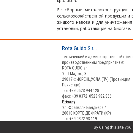
кроликов.
Ее сборные металлоконструкции 
сельскохозяйственной продукции и 
жидкого навоза и для уничтожения 
установки, работающие на биогазе.
Rota Guido S.r.l.
Технический и административный офис
производственным предприятием:
ROTA GUIDO srl
Ул. I Маджо, 3
29017 ФИОРЕНЦУОЛА (ПЧ) (Провинция
Пьяченца)
тел. +39 0523 944 128
факс +39 0372 0523 982 866
Privacy
Ул. Фрателли Бандьера,4
26010 КОРТЕ ДЕ ФРАТИ (КР)
тел. +39 0372 93 119
факс +39 0372 93 424
By using this site yo
P.IVA 00921220331