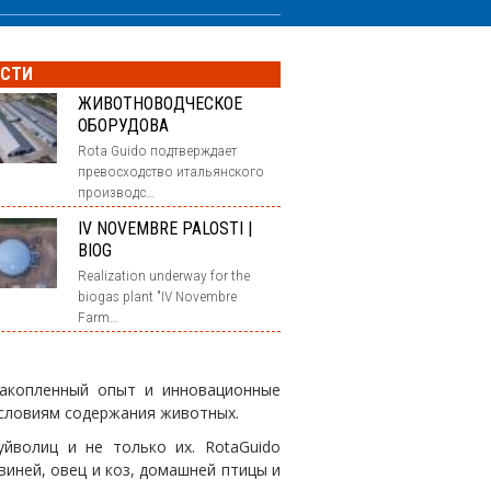
ОСТИ
ЖИВОТНОВОДЧЕСКОЕ
ОБОРУДОВА
Rota Guido подтверждает
превосходство итальянского
производс…
IV NOVEMBRE PALOSTI |
BIOG
Realization underway for the
biogas plant "IV Novembre
Farm…
накопленный опыт и инновационные
условиям содержания животных.
йволиц и не только их. RotaGuido
иней, овец и коз, домашней птицы и